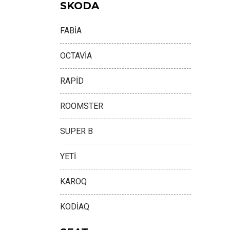
SKODA
FABİA
OCTAVİA
RAPİD
ROOMSTER
SUPER B
YETİ
KAROQ
KODİAQ