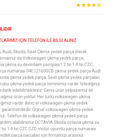
LİDİR
LARIMIZ İÇİN TELEFON İLE BİLGİ ALINIZ
 Audi, Skoda, Seat Çıkma yedek parça olarak
Firmamız da Volkswagen çıkma yedek parça,
a çıkma su devirdaim pompası1 2 tsi 1 4 tsi CZC
rça numarası 04E121600CB çıkma yedek parça Audi
koda çıkma yedek parça, Seat çıkma yedek parçaları
grubu çıkma yedek parça teminimiz vardır. İstediğiniz
edarik edebilmekteyiz. Geniş ürün yelpazemiz ile
ağınız ürün yoktur. Her türlü volkswagen çıkma
ğimiz vardır. İkinci el volkswagen çıkma yedek
 garantisindedir. Orjinal volkswagen çıkma yedek
yınız. Telefon ile volkswagen çıkma yedek parça
ardımı alabilirsiniz.OCTAVİA Skoda octavia çıkma su
 tsi 1 4 tsi CZC CZD motor uyumlu parça numarası
ek parça parçaları için firmamızı arayınız.