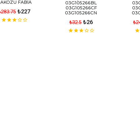
TAKOZU FABİA
03G105266BL
03
03G105266CF
03
₺227
₺283.75
03G105266CN
03
₺26
₺32.5
₺2