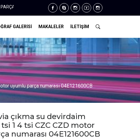
 386 34 14
ĞRAF GALERİSİ
MAKALELER
İLETİŞİM
 motor uyumlu parça numarası 04E121600CB
via çıkma su devirdaim
tsi 1 4 tsi CZC CZD motor
rça numarası 04E121600CB