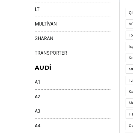
LT
Çı
MULTİVAN
V
To
SHARAN
Is
TRANSPORTER
Ko
AUDİ
Mu
Tu
A1
Ka
A2
Ma
A3
Ha
A4
De