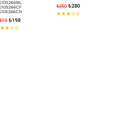
G105266BL
₺280
₺350
G105266CF
G105266CN
₺198
47.5