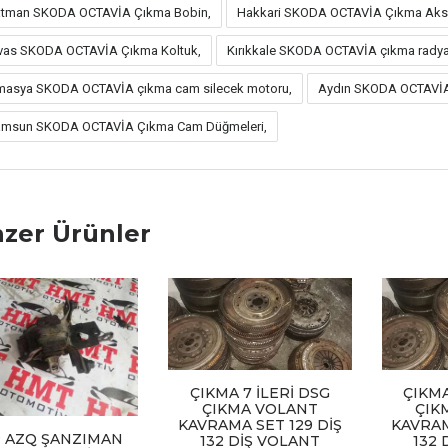
tman SKODA OCTAVİA Çıkma Bobin,
Hakkari SKODA OCTAVİA Çıkma Aks
vas SKODA OCTAVİA Çıkma Koltuk,
Kırıkkale SKODA OCTAVİA çıkma radya
asya SKODA OCTAVİA çıkma cam silecek motoru,
Aydın SKODA OCTAVİA
msun SKODA OCTAVİA Çıkma Cam Düğmeleri,
zer Ürünler
ÇIKMA 7 İLERİ DSG
ÇIKMA
ÇIKMA VOLANT
ÇIK
KAVRAMA SET 129 DİŞ
KAVRAM
 AZQ ŞANZIMAN
132 DİŞ VOLANT
132 