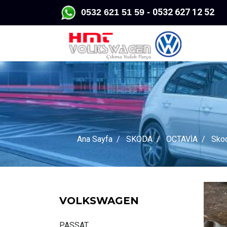
0532 627 12 52
0532 62
1 51 59 -
Ana Sayfa
SKODA
OCTAVİA
Skod
VOLKSWAGEN
PASSAT