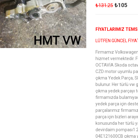
₺105
₺131.25
FİYATLARIMIZ TEMSİ
LÜTFEN GÜNCEL FİYAT
Firmamız Volkswagen,
hizmet vermektedir. 
OCTAVİA Skoda octavi
CZD motor uyumlu pa
çıkma Yedek Parça, S
bulunur. Her türlü vw 
çıkma yedek parçayı t
firmamızda bulamıyac
yedek parça için deste
parçalarımız firmamız
parça için bizleri ara
konusunda her türlü y
devirdaim pompası1 2
04E121600CB çıkma yed