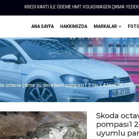
KREDİ KARTI İLE ÖDEME HMT VOLKSWAGEN ÇIKMA YEDEK PARÇA 0312
ANA SAYFA
HAKKIMIZDA
MARKALAR
FOTO
a octavia çıkma su devirdaim pompası1 2 tsi 1 4 tsi CZC CZD
Skoda octa
pompası1 2 
uyumlu pa