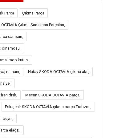
k Parça
Çıkma Parça
 OCTAVİA Çıkma Şanzıman Parçaları,
arça samsun,
ş dinamosu,
kma imop kutus,
aj rulmanı,
Hatay SKODA OCTAVİA çıkma aks,
siyel,
ren disk,
Mersin SKODA OCTAVİA parça,
Eskişehir SKODA OCTAVİA çıkma parça Trabzon,
 beyni,
rça elağzı,