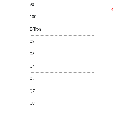
90
100
E-Tron
Q2
Q3
Q4
Q5
Q7
Q8