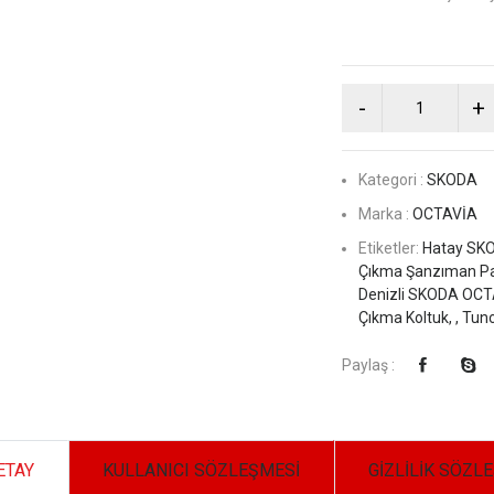
Kategori :
SKODA
Marka :
OCTAVİA
Etiketler:
Hatay SKO
Çıkma Şanzıman Par
Denizli SKODA OCTA
Çıkma Koltuk, ,
Tunc
Paylaş :
ETAY
KULLANICI SÖZLEŞMESİ
GİZLİLİK SÖZL