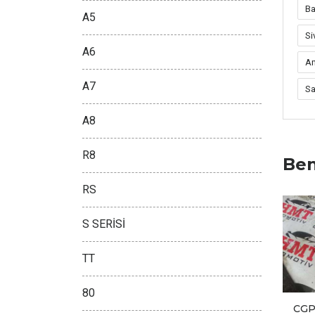
Ba
A5
Si
A6
Am
A7
Sa
A8
R8
Ben
RS
S SERİSİ
TT
80
CGP