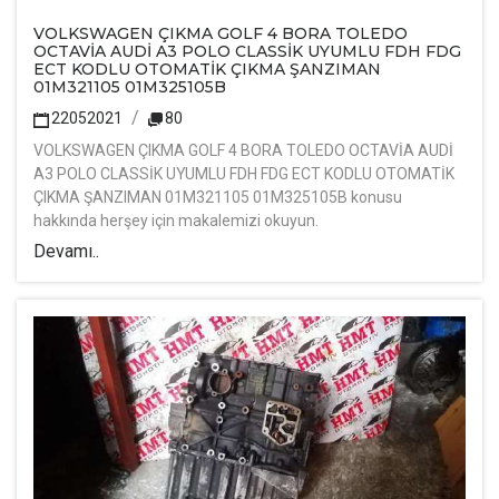
VOLKSWAGEN ÇIKMA GOLF 4 BORA TOLEDO
OCTAVİA AUDİ A3 POLO CLASSİK UYUMLU FDH FDG
ECT KODLU OTOMATİK ÇIKMA ŞANZIMAN
01M321105 01M325105B
22052021
80
VOLKSWAGEN ÇIKMA GOLF 4 BORA TOLEDO OCTAVİA AUDİ
A3 POLO CLASSİK UYUMLU FDH FDG ECT KODLU OTOMATİK
ÇIKMA ŞANZIMAN 01M321105 01M325105B konusu
hakkında herşey için makalemizi okuyun.
Devamı..