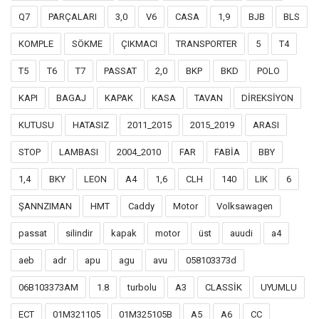
Q7
PARÇALARI
3,0
V6
CASA
1,9
BJB
BLS
KOMPLE
SÖKME
ÇIKMACI
TRANSPORTER
5
T4
T5
T6
T7
PASSAT
2,0
BKP
BKD
POLO
KAPI
BAGAJ
KAPAK
KASA
TAVAN
DİREKSİYON
KUTUSU
HATASIZ
2011_2015
2015_2019
ARASI
STOP
LAMBASI
2004_2010
FAR
FABİA
BBY
1,4
BKY
LEON
A4
1,6
CLH
140
LIK
6
ŞANNZIMAN
HMT
Caddy
Motor
Volksawagen
passat
silindir
kapak
motor
üst
auudi
a4
aeb
adr
apu
agu
avu
058103373d
06B103373AM
1.8
turbolu
A3
CLASSİK
UYUMLU
ECT
01M321105
01M325105B
A5
A6
CC