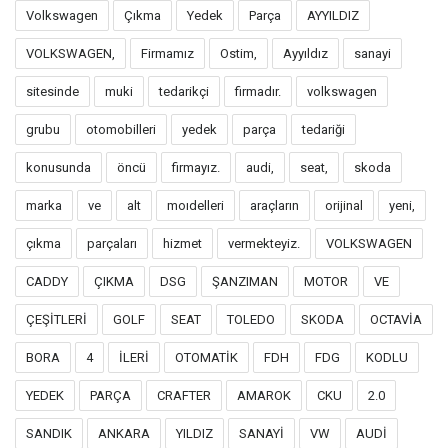
Volkswagen
Çıkma
Yedek
Parça
AYYILDIZ
VOLKSWAGEN,
Firmamız
Ostim,
Ayyıldız
sanayi
sitesinde
muki
tedarikçi
firmadır.
volkswagen
grubu
otomobilleri
yedek
parça
tedariği
konusunda
öncü
firmayız.
audi,
seat,
skoda
marka
ve
alt
moıdelleri
araçların
orijinal
yeni,
çıkma
parçaları
hizmet
vermekteyiz.
VOLKSWAGEN
CADDY
ÇIKMA
DSG
ŞANZIMAN
MOTOR
VE
ÇEŞİTLERİ
GOLF
SEAT
TOLEDO
SKODA
OCTAVİA
BORA
4
İLERİ
OTOMATİK
FDH
FDG
KODLU
YEDEK
PARÇA
CRAFTER
AMAROK
CKU
2.0
SANDIK
ANKARA
YILDIZ
SANAYİ
VW
AUDİ