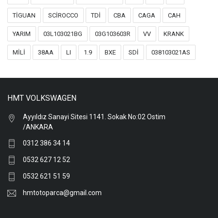
TİGUAN
SCİROCCO
TDİ
CBA
CAGA
CAH
YARIM
03L103021BG
03G103603R
VV
KRANK
MİLİ
38AA
LI
1.9
BXE
SDİ
038103021AS
HMT VOLKSWAGEN
Ayyıldız Sanayi Sitesi 1141. Sokak No:02 Ostim
/ANKARA
0312 386 34 14
0532 627 12 52
0532 621 51 59
hmtotoparca@gmail.com