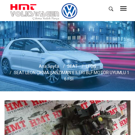
Ana Sayfa
SEAT
LEON
SEAT LEON ÇIKMA ŞANZIMAN 6 İLERİ BLF MOTOR UYUMLU 1
6 FSİ