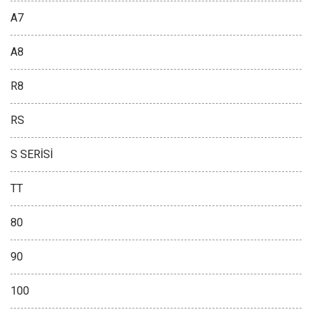
A7
A8
R8
RS
S SERİSİ
TT
80
90
100