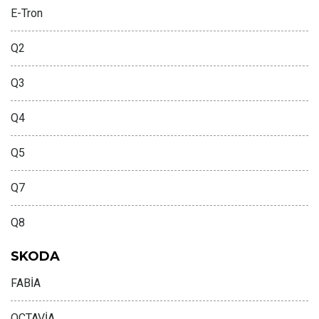
E-Tron
Q2
Q3
Q4
Q5
Q7
Q8
SKODA
FABİA
OCTAVİA