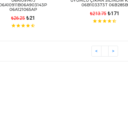
06A109147J
UYUMLU ÇIKMA SİLİNDİR 
06A10911B06A903143P
06B103373T 06B285B
06A121065AP
₺171
₺213.75
₺21
₺26.25