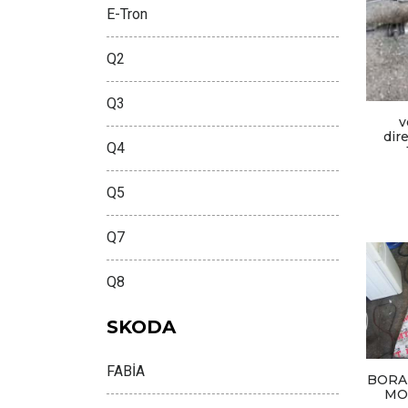
E-Tron
Q2
Q3
v
dir
Q4
Q5
Q7
Q8
SKODA
FABİA
BORA
MO