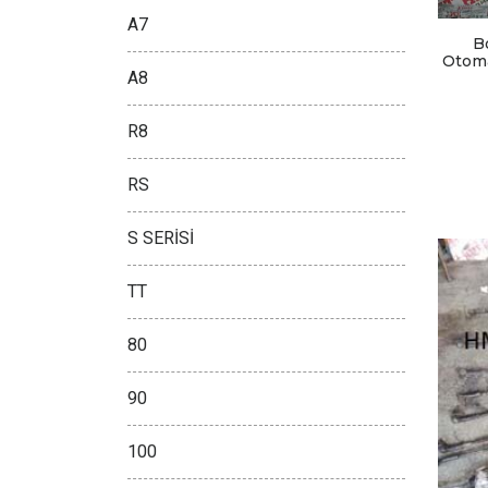
A7
B
Otoma
A8
R8
RS
S SERİSİ
TT
80
90
100