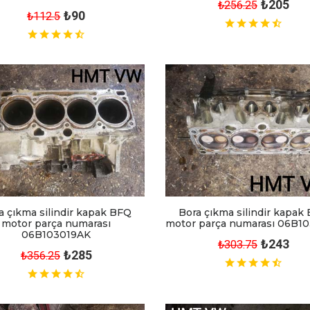
₺205
₺256.25
₺90
₺112.5
a çıkma silindir kapak BFQ
Bora çıkma silindir kapak
motor parça numarası
motor parça numarası 06B1
06B103019AK
₺243
₺303.75
₺285
₺356.25