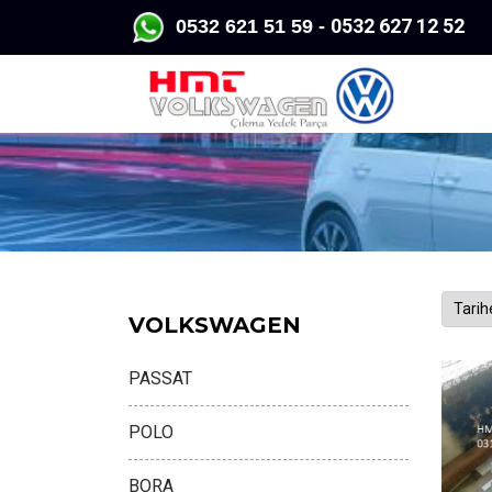
0532 627 12 52
KREDİ 
0532 62
1 51 59 -
VOLKSWAGEN
PASSAT
POLO
BORA