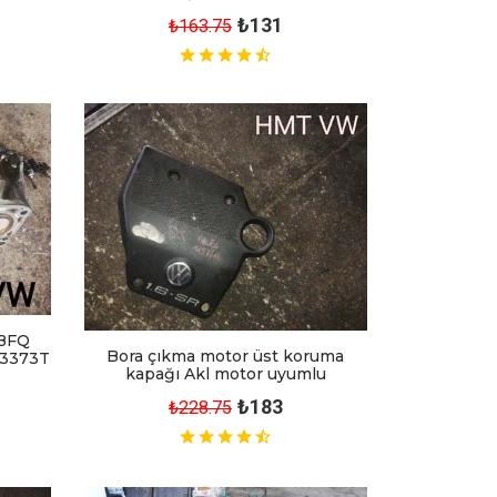
₺131
₺163.75
 BFQ
Bora çıkma motor üst koruma
03373T
kapağı Akl motor uyumlu
₺183
₺228.75