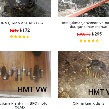
ORA ÇIKMA AKL MOTOR
Bora Çıkma Şanzıman ve par
duu şanzıman manuel
₺172
₺215
₺295
₺368.75
 çıkma krank mili BFQ motor
Çıkma krank dişlisi
06AD