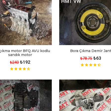
 çıkma motor BFQ AVU kodlu
Bora Çıkma Demir Jan
sandık motor
₺63
₺78.75
₺192
₺240