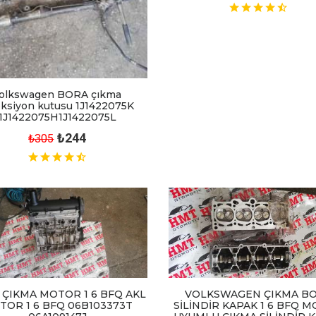
olkswagen BORA çıkma
eksiyon kutusu 1J1422075K
1J1422075H1J1422075L
₺244
₺305
 ÇIKMA MOTOR 1 6 BFQ AKL
VOLKSWAGEN ÇIKMA B
TOR 1 6 BFQ 06B103373T
SİLİNDİR KAPAK 1 6 BFQ 