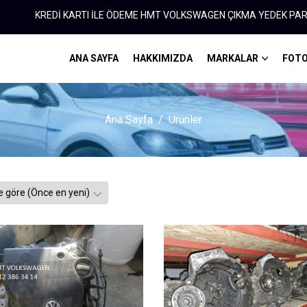
KARTI İLE ÖDEME HMT VOLKSWAGEN ÇIKMA YEDEK PARÇA 0312 386 34
ANA SAYFA
HAKKIMIZDA
MARKALAR
FOTO
Ana Sayfa
Ürünler