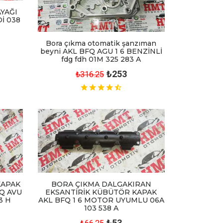
AYAĞI
İ 038
Bora çıkma otomatik şanzıman
beyni AKL BFQ AGU 1 6 BENZİNLİ
fdg fdh 01M 325 283 A
₺253
₺316.25
KAPAK
BORA ÇIKMA DALGAKIRAN
FQ AVU
EKSANTİRİK KÜBÜTÖR KAPAK
3 H
AKL BFQ 1 6 MOTOR UYUMLU 06A
103 538 A
₺53