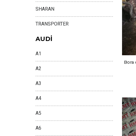
SHARAN
TRANSPORTER
AUDİ
A1
Bora
A2
A3
A4
A5
A6