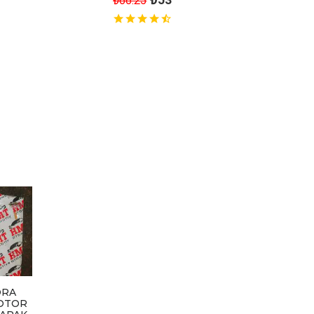
₺66.25
ORA
MOTOR