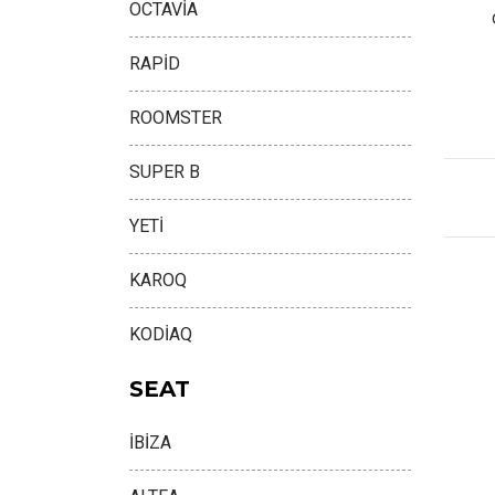
OCTAVİA
RAPİD
ROOMSTER
SUPER B
YETİ
KAROQ
KODİAQ
SEAT
İBİZA