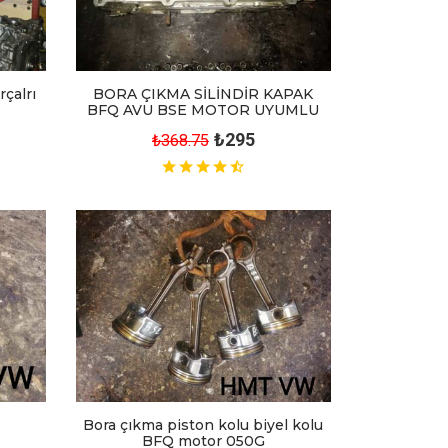
çalrı
BORA ÇIKMA SİLİNDİR KAPAK
BFQ AVU BSE MOTOR UYUMLU
₺295
₺368.75
Bora çıkma piston kolu biyel kolu
BFQ motor 050G