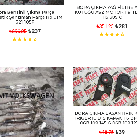
BORA ÇIKMA YAĞ FİLTRE 
ora Benzinli Çıkma Parça
KÜTÜĞÜ ASZ MOTOR 1 9 TD
tik Şanzıman Parça No 01M
115 389 C
321 105F
₺281
₺351.25
₺237
₺296.25
BORA ÇIKMA EKSANTİRİK 
TRİGER İÇ DIŞ KAPAK 1 6 B
06B 109 145 G 06B 109 12
₺39
₺48.75