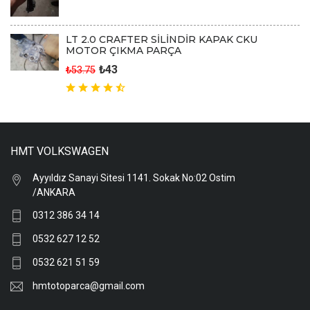
LT 2.0 CRAFTER SİLİNDİR KAPAK CKU
MOTOR ÇIKMA PARÇA
₺43
₺53.75
HMT VOLKSWAGEN
Ayyıldız Sanayi Sitesi 1141. Sokak No:02 Ostim
/ANKARA
0312 386 34 14
0532 627 12 52
0532 621 51 59
hmtotoparca@gmail.com