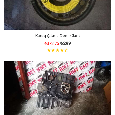
Karoq Çıkma Demir Jant
₺299
₺373.75