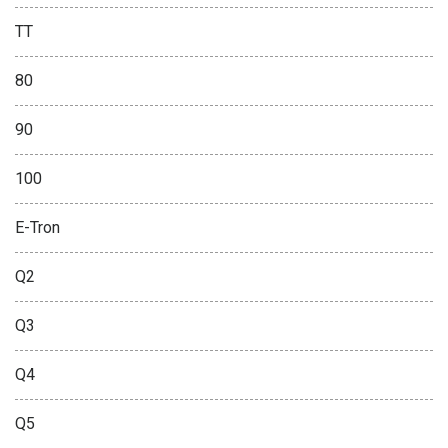
TT
80
90
100
E-Tron
Q2
Q3
Q4
Q5