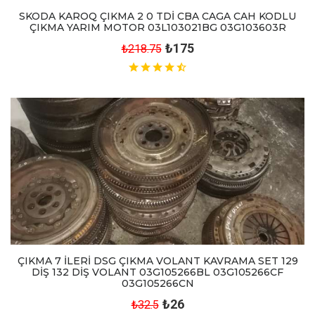
SKODA KAROQ ÇIKMA 2 0 TDİ CBA CAGA CAH KODLU
ÇIKMA YARIM MOTOR 03L103021BG 03G103603R
₺175
₺218.75
ÇIKMA 7 İLERİ DSG ÇIKMA VOLANT KAVRAMA SET 129
DİŞ 132 DİŞ VOLANT 03G105266BL 03G105266CF
03G105266CN
₺26
₺32.5