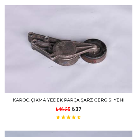
KAROQ ÇIKMA YEDEK PARÇA ŞARZ GERGİSİ YENİ
₺37
₺46.25