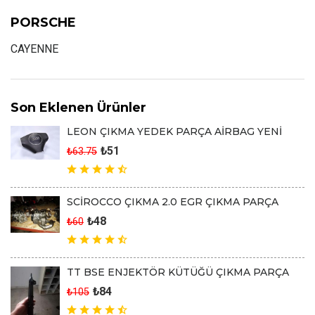
PORSCHE
CAYENNE
Son Eklenen Ürünler
LEON ÇIKMA YEDEK PARÇA AİRBAG YENİ
₺51
₺63.75
SCİROCCO ÇIKMA 2.0 EGR ÇIKMA PARÇA
₺48
₺60
TT BSE ENJEKTÖR KÜTÜĞÜ ÇIKMA PARÇA
₺84
₺105