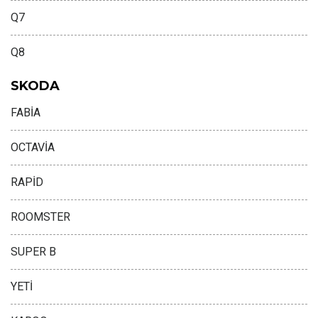
Q7
Q8
SKODA
FABİA
OCTAVİA
RAPİD
ROOMSTER
SUPER B
YETİ