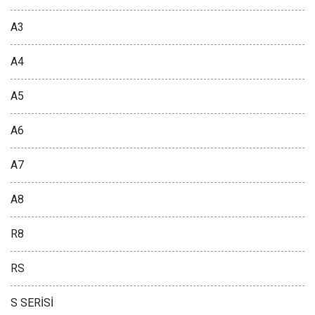
A3
A4
A5
A6
A7
A8
R8
RS
S SERİSİ