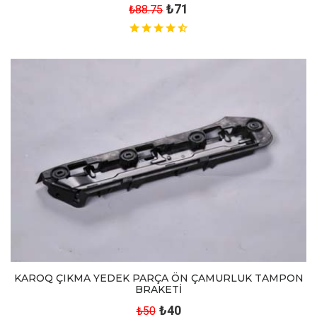
₺71
₺88.75
KAROQ ÇIKMA YEDEK PARÇA ÖN ÇAMURLUK TAMPON
BRAKETİ
₺40
₺50