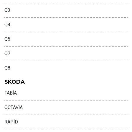
Q3
Q4
Q5
Q7
Q8
SKODA
FABİA
OCTAVİA
RAPİD