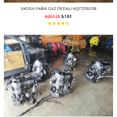
SKODA FABİA GAZ PEDALI 6Q1721503B
₺161
₺201.25