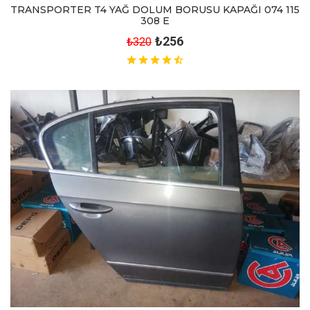
TRANSPORTER T4 YAĞ DOLUM BORUSU KAPAĞI 074 115
308 E
₺256
₺320