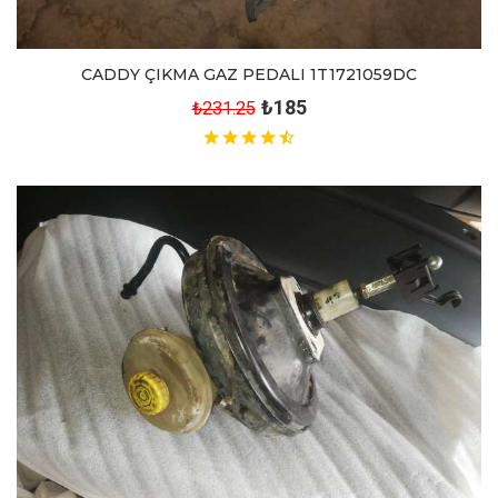
CADDY ÇIKMA GAZ PEDALI 1T1721059DC
₺185
₺231.25