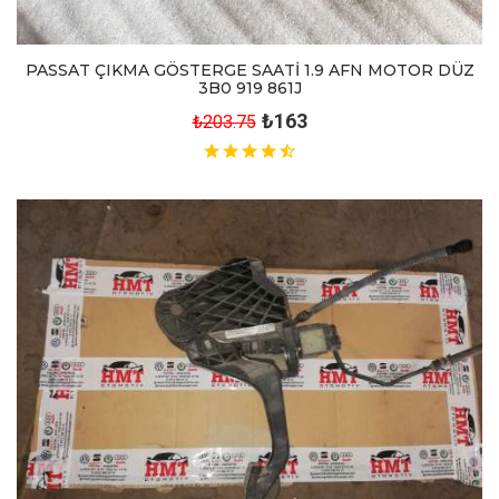
PASSAT ÇIKMA GÖSTERGE SAATİ 1.9 AFN MOTOR DÜZ
3B0 919 861J
₺163
₺203.75