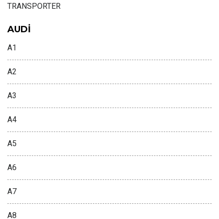
TRANSPORTER
AUDİ
A1
A2
A3
A4
A5
A6
A7
A8