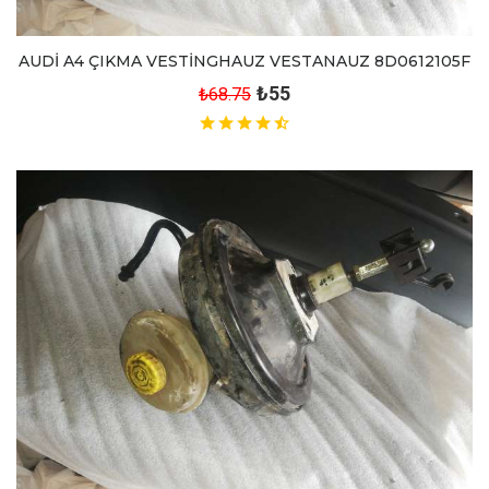
AUDİ A4 ÇIKMA VESTİNGHAUZ VESTANAUZ 8D0612105F
₺55
₺68.75