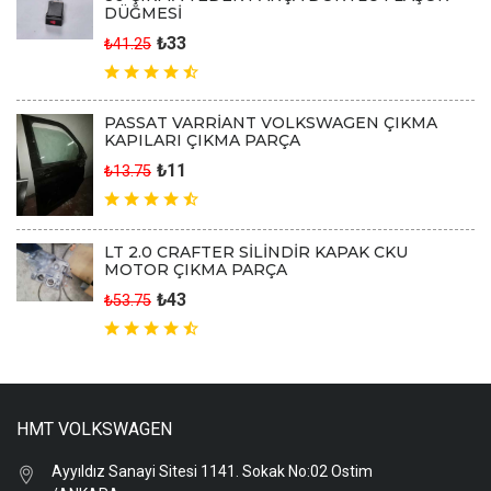
DÜĞMESİ
₺33
₺41.25
PASSAT VARRİANT VOLKSWAGEN ÇIKMA
KAPILARI ÇIKMA PARÇA
₺11
₺13.75
LT 2.0 CRAFTER SİLİNDİR KAPAK CKU
MOTOR ÇIKMA PARÇA
₺43
₺53.75
HMT VOLKSWAGEN
Ayyıldız Sanayi Sitesi 1141. Sokak No:02 Ostim