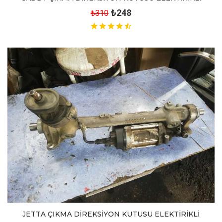
₺248
₺310
JETTA ÇIKMA DİREKSİYON KUTUSU ELEKTİRİKLİ