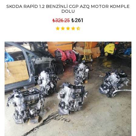
SKODA RAPİD 1.2 BENZİNLİ CGP AZQ MOTOR KOMPLE
DOLU
₺261
₺326.25