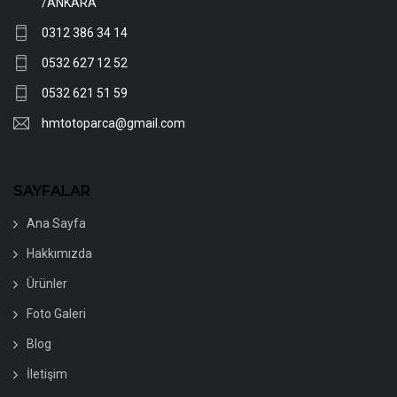
/ANKARA
0312 386 34 14
0532 627 12 52
0532 621 51 59
hmtotoparca@gmail.com
SAYFALAR
Ana Sayfa
Hakkımızda
Ürünler
Foto Galeri
Blog
İletişim