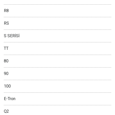
R8
RS
S SERİSİ
TT
80
90
100
E-Tron
Q2