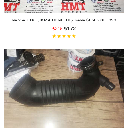
PASSAT B6 ÇIKMA DEPO DIŞ KAPAĞI 3C5 810 899
₺172
₺215