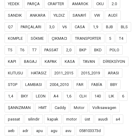
YEDEK
PARÇA
CRAFTER
AMAROK
CKU
2.0
SANDIK
ANKARA
YILDIZ
SANAYİ
VW
AUDİ
Q7
PARÇALARI
3,0
V6
CASA
1,9
BJB
BLS
KOMPLE
SÖKME
ÇIKMACI
TRANSPORTER
5
T4
T5
T6
T7
PASSAT
2,0
BKP
BKD
POLO
KAPI
BAGAJ
KAPAK
KASA
TAVAN
DİREKSİYON
KUTUSU
HATASIZ
2011_2015
2015_2019
ARASI
STOP
LAMBASI
2004_2010
FAR
FABİA
BBY
1,4
BKY
LEON
A4
1,6
CLH
140
LIK
6
ŞANNZIMAN
HMT
Caddy
Motor
Volksawagen
passat
silindir
kapak
motor
üst
auudi
a4
aeb
adr
apu
agu
avu
058103373d