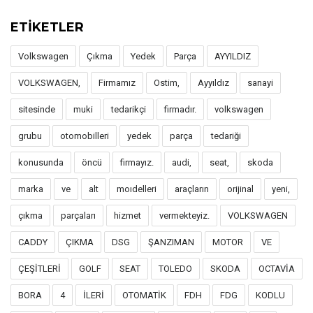
ETİKETLER
Volkswagen
Çıkma
Yedek
Parça
AYYILDIZ
VOLKSWAGEN,
Firmamız
Ostim,
Ayyıldız
sanayi
sitesinde
muki
tedarikçi
firmadır.
volkswagen
grubu
otomobilleri
yedek
parça
tedariği
konusunda
öncü
firmayız.
audi,
seat,
skoda
marka
ve
alt
moıdelleri
araçların
orijinal
yeni,
çıkma
parçaları
hizmet
vermekteyiz.
VOLKSWAGEN
CADDY
ÇIKMA
DSG
ŞANZIMAN
MOTOR
VE
ÇEŞİTLERİ
GOLF
SEAT
TOLEDO
SKODA
OCTAVİA
BORA
4
İLERİ
OTOMATİK
FDH
FDG
KODLU