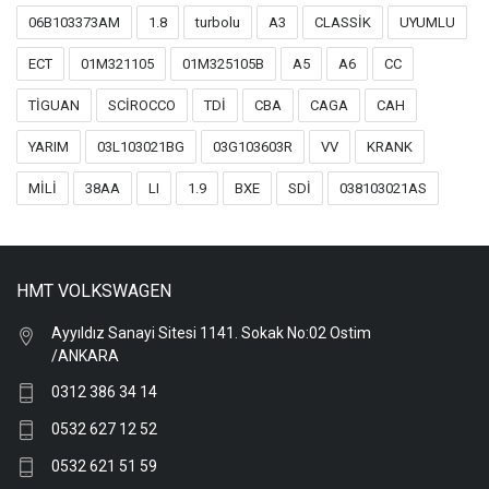
06B103373AM
1.8
turbolu
A3
CLASSİK
UYUMLU
ECT
01M321105
01M325105B
A5
A6
CC
TİGUAN
SCİROCCO
TDİ
CBA
CAGA
CAH
YARIM
03L103021BG
03G103603R
VV
KRANK
MİLİ
38AA
LI
1.9
BXE
SDİ
038103021AS
HMT VOLKSWAGEN
Ayyıldız Sanayi Sitesi 1141. Sokak No:02 Ostim
/ANKARA
0312 386 34 14
0532 627 12 52
0532 621 51 59