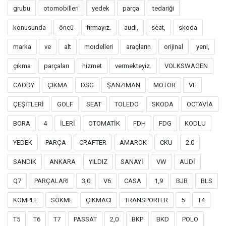
grubu
otomobilleri
yedek
parça
tedariği
konusunda
öncü
firmayız.
audi,
seat,
skoda
marka
ve
alt
moıdelleri
araçların
orijinal
yeni,
çıkma
parçaları
hizmet
vermekteyiz.
VOLKSWAGEN
CADDY
ÇIKMA
DSG
ŞANZIMAN
MOTOR
VE
ÇEŞİTLERİ
GOLF
SEAT
TOLEDO
SKODA
OCTAVİA
BORA
4
İLERİ
OTOMATİK
FDH
FDG
KODLU
YEDEK
PARÇA
CRAFTER
AMAROK
CKU
2.0
SANDIK
ANKARA
YILDIZ
SANAYİ
VW
AUDİ
Q7
PARÇALARI
3,0
V6
CASA
1,9
BJB
BLS
KOMPLE
SÖKME
ÇIKMACI
TRANSPORTER
5
T4
T5
T6
T7
PASSAT
2,0
BKP
BKD
POLO