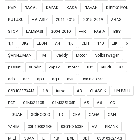
KAPI
BAGAJ
KAPAK
KASA
TAVAN
DİREKSİYON
KUTUSU
HATASIZ
2011_2015
2015_2019
ARASI
STOP
LAMBASI
2004_2010
FAR
FABİA
BBY
1,4
BKY
LEON
A4
1,6
CLH
140
LIK
6
ŞANNZIMAN
HMT
Caddy
Motor
Volksawagen
passat
silindir
kapak
motor
üst
auudi
a4
aeb
adr
apu
agu
avu
058103373d
06B103373AM
1.8
turbolu
A3
CLASSİK
UYUMLU
ECT
01M321105
01M325105B
A5
A6
CC
TİGUAN
SCİROCCO
TDİ
CBA
CAGA
CAH
YARIM
03L103021BG
03G103603R
VV
KRANK
MİLİ
38AA
LI
1.9
BXE
SDİ
038103021AS