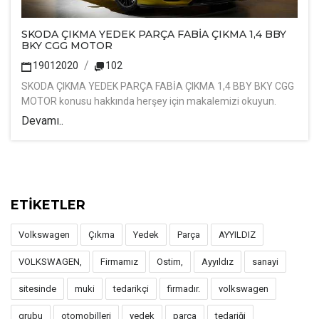
SKODA ÇIKMA YEDEK PARÇA FABİA ÇIKMA 1,4 BBY
BKY CGG MOTOR
19012020
102
SKODA ÇIKMA YEDEK PARÇA FABİA ÇIKMA 1,4 BBY BKY CGG
MOTOR konusu hakkında herşey için makalemizi okuyun.
Devamı..
ETİKETLER
Volkswagen
Çıkma
Yedek
Parça
AYYILDIZ
VOLKSWAGEN,
Firmamız
Ostim,
Ayyıldız
sanayi
sitesinde
muki
tedarikçi
firmadır.
volkswagen
grubu
otomobilleri
yedek
parça
tedariği