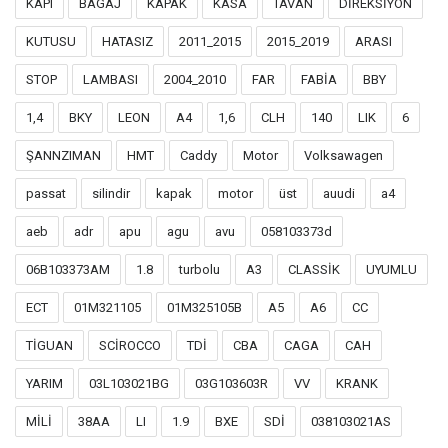
KAPI
BAGAJ
KAPAK
KASA
TAVAN
DİREKSİYON
KUTUSU
HATASIZ
2011_2015
2015_2019
ARASI
STOP
LAMBASI
2004_2010
FAR
FABİA
BBY
1,4
BKY
LEON
A4
1,6
CLH
140
LIK
6
ŞANNZIMAN
HMT
Caddy
Motor
Volksawagen
passat
silindir
kapak
motor
üst
auudi
a4
aeb
adr
apu
agu
avu
058103373d
06B103373AM
1.8
turbolu
A3
CLASSİK
UYUMLU
ECT
01M321105
01M325105B
A5
A6
CC
TİGUAN
SCİROCCO
TDİ
CBA
CAGA
CAH
YARIM
03L103021BG
03G103603R
VV
KRANK
MİLİ
38AA
LI
1.9
BXE
SDİ
038103021AS