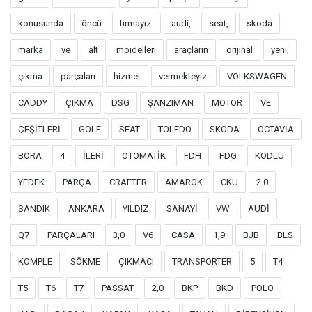
konusunda
öncü
firmayız.
audi,
seat,
skoda
marka
ve
alt
moıdelleri
araçların
orijinal
yeni,
çıkma
parçaları
hizmet
vermekteyiz.
VOLKSWAGEN
CADDY
ÇIKMA
DSG
ŞANZIMAN
MOTOR
VE
ÇEŞİTLERİ
GOLF
SEAT
TOLEDO
SKODA
OCTAVİA
BORA
4
İLERİ
OTOMATİK
FDH
FDG
KODLU
YEDEK
PARÇA
CRAFTER
AMAROK
CKU
2.0
SANDIK
ANKARA
YILDIZ
SANAYİ
VW
AUDİ
Q7
PARÇALARI
3,0
V6
CASA
1,9
BJB
BLS
KOMPLE
SÖKME
ÇIKMACI
TRANSPORTER
5
T4
T5
T6
T7
PASSAT
2,0
BKP
BKD
POLO