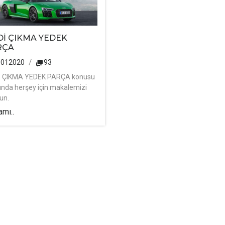
İ ÇIKMA YEDEK
RÇA
9012020
93
 ÇIKMA YEDEK PARÇA konusu
ında herşey için makalemizi
un.
mı..