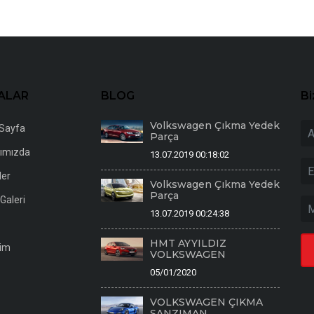
ALAR
BLOG
Bi
Volkswagen Çıkma Yedek
Sayfa
Parça
ımızda
13.07.2019 00:18:02
ler
Volkswagen Çıkma Yedek
Parça
Galeri
13.07.2019 00:24:38
HMT AYYILDIZ
şim
VOLKSWAGEN
05/01/2020
VOLKSWAGEN ÇIKMA
ŞANZIMAN