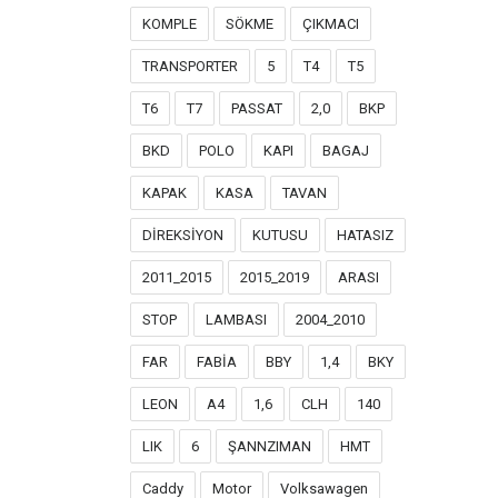
KOMPLE
SÖKME
ÇIKMACI
TRANSPORTER
5
T4
T5
T6
T7
PASSAT
2,0
BKP
BKD
POLO
KAPI
BAGAJ
KAPAK
KASA
TAVAN
DİREKSİYON
KUTUSU
HATASIZ
2011_2015
2015_2019
ARASI
STOP
LAMBASI
2004_2010
FAR
FABİA
BBY
1,4
BKY
LEON
A4
1,6
CLH
140
LIK
6
ŞANNZIMAN
HMT
Caddy
Motor
Volksawagen