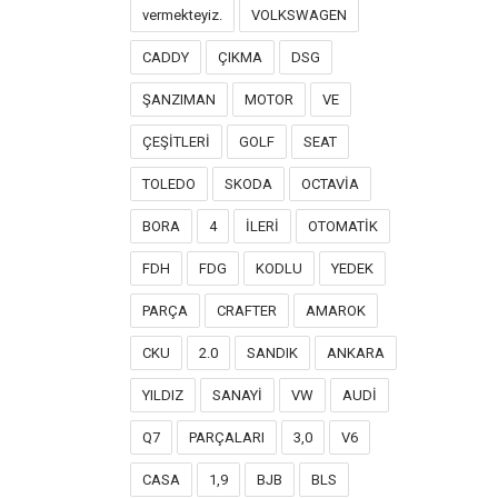
vermekteyiz.
VOLKSWAGEN
CADDY
ÇIKMA
DSG
ŞANZIMAN
MOTOR
VE
ÇEŞİTLERİ
GOLF
SEAT
TOLEDO
SKODA
OCTAVİA
BORA
4
İLERİ
OTOMATİK
FDH
FDG
KODLU
YEDEK
PARÇA
CRAFTER
AMAROK
CKU
2.0
SANDIK
ANKARA
YILDIZ
SANAYİ
VW
AUDİ
Q7
PARÇALARI
3,0
V6
CASA
1,9
BJB
BLS