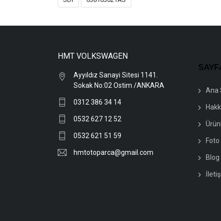
HMT VOLKSWAGEN
SAYF
Ayyıldız Sanayi Sitesi 1141.
Sokak No:02 Ostim /ANKARA
Ana 
0312 386 34 14
Hakk
0532 627 12 52
Ürün
0532 621 51 59
Foto 
hmtotoparca@gmail.com
Blog
İleti