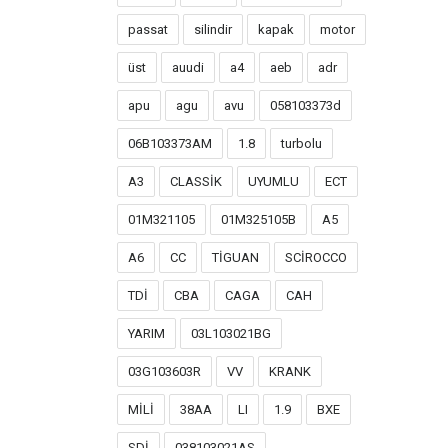
passat
silindir
kapak
motor
üst
auudi
a4
aeb
adr
apu
agu
avu
058103373d
06B103373AM
1.8
turbolu
A3
CLASSİK
UYUMLU
ECT
01M321105
01M325105B
A5
A6
CC
TİGUAN
SCİROCCO
TDİ
CBA
CAGA
CAH
YARIM
03L103021BG
03G103603R
VV
KRANK
MİLİ
38AA
LI
1.9
BXE
SDİ
038103021AS