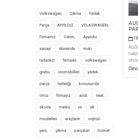
Volkswagen
Çıkma
Yedek
AUD
Parça
AYYILDIZ
VOLKSWAGEN,
PA
Firmamız
Ostim,
Ayyıldız
1
AUDİ
sanayi
sitesinde
muki
hakk
okuy
tedarikçi
firmadır.
volkswagen
Deva
grubu
otomobilleri
yedek
parça
tedariği
konusunda
öncü
firmayız.
audi,
seat,
skoda
marka
ve
alt
moıdelleri
araçların
orijinal
yeni,
çıkma
parçaları
hizmet