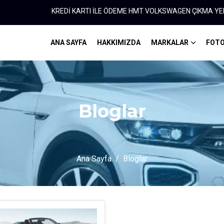
KREDİ KARTI İLE ÖDEME HMT VOLKSWAGEN ÇIKMA YEDEK PA
ANA SAYFA
HAKKIMIZDA
MARKALAR
FOTO
Bloglar
Ana Sayfa
Bloglar