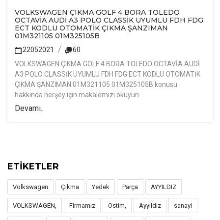
VOLKSWAGEN ÇIKMA GOLF 4 BORA TOLEDO
OCTAVİA AUDİ A3 POLO CLASSİK UYUMLU FDH FDG
ECT KODLU OTOMATİK ÇIKMA ŞANZIMAN
01M321105 01M325105B
22052021
60
VOLKSWAGEN ÇIKMA GOLF 4 BORA TOLEDO OCTAVİA AUDİ
A3 POLO CLASSİK UYUMLU FDH FDG ECT KODLU OTOMATİK
ÇIKMA ŞANZIMAN 01M321105 01M325105B konusu
hakkında herşey için makalemizi okuyun.
Devamı..
ETİKETLER
Volkswagen
Çıkma
Yedek
Parça
AYYILDIZ
VOLKSWAGEN,
Firmamız
Ostim,
Ayyıldız
sanayi