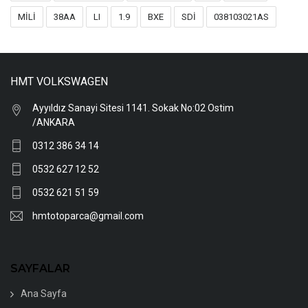
MİLİ
38AA
LI
1.9
BXE
SDİ
038103021AS
HMT VOLKSWAGEN
Ayyıldız Sanayi Sitesi 1141. Sokak No:02 Ostim
/ANKARA
0312 386 34 14
0532 627 12 52
0532 621 51 59
hmtotoparca@gmail.com
SAYFALAR
Ana Sayfa