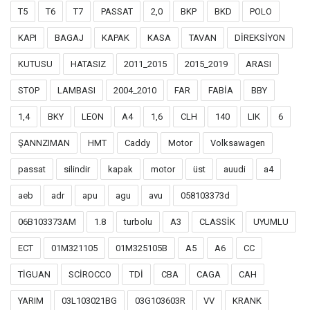
T5
T6
T7
PASSAT
2,0
BKP
BKD
POLO
KAPI
BAGAJ
KAPAK
KASA
TAVAN
DİREKSİYON
KUTUSU
HATASIZ
2011_2015
2015_2019
ARASI
STOP
LAMBASI
2004_2010
FAR
FABİA
BBY
1,4
BKY
LEON
A4
1,6
CLH
140
LIK
6
ŞANNZIMAN
HMT
Caddy
Motor
Volksawagen
passat
silindir
kapak
motor
üst
auudi
a4
aeb
adr
apu
agu
avu
058103373d
06B103373AM
1.8
turbolu
A3
CLASSİK
UYUMLU
ECT
01M321105
01M325105B
A5
A6
CC
TİGUAN
SCİROCCO
TDİ
CBA
CAGA
CAH
YARIM
03L103021BG
03G103603R
VV
KRANK