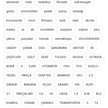
sitesinde
muki
tedarikçi
firmadır.
volkswagen
grubu
otomobilleri
yedek
parça
tedariği
konusunda
öncü
firmayız.
audi,
seat,
skoda
marka
ve
alt
moıdelleri
araçların
orijinal
yeni,
çıkma
parçaları
hizmet
vermekteyiz.
VOLKSWAGEN
CADDY
ÇIKMA
DSG
ŞANZIMAN
MOTOR
VE
ÇEŞİTLERİ
GOLF
SEAT
TOLEDO
SKODA
OCTAVİA
BORA
4
İLERİ
OTOMATİK
FDH
FDG
KODLU
YEDEK
PARÇA
CRAFTER
AMAROK
CKU
2.0
SANDIK
ANKARA
YILDIZ
SANAYİ
VW
AUDİ
Q7
PARÇALARI
3,0
V6
CASA
1,9
BJB
BLS
KOMPLE
SÖKME
ÇIKMACI
TRANSPORTER
5
T4