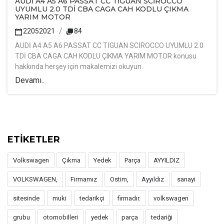
AUDİ A4 A5 A6 PASSAT CC TİGUAN SCİROCCO
UYUMLU 2.0 TDİ CBA CAGA CAH KODLU ÇIKMA
YARIM MOTOR
22052021
84
AUDİ A4 A5 A6 PASSAT CC TİGUAN SCİROCCO UYUMLU 2.0
TDİ CBA CAGA CAH KODLU ÇIKMA YARIM MOTOR konusu
hakkında herşey için makalemizi okuyun.
Devamı..
ETİKETLER
Volkswagen
Çıkma
Yedek
Parça
AYYILDIZ
VOLKSWAGEN,
Firmamız
Ostim,
Ayyıldız
sanayi
sitesinde
muki
tedarikçi
firmadır.
volkswagen
grubu
otomobilleri
yedek
parça
tedariği