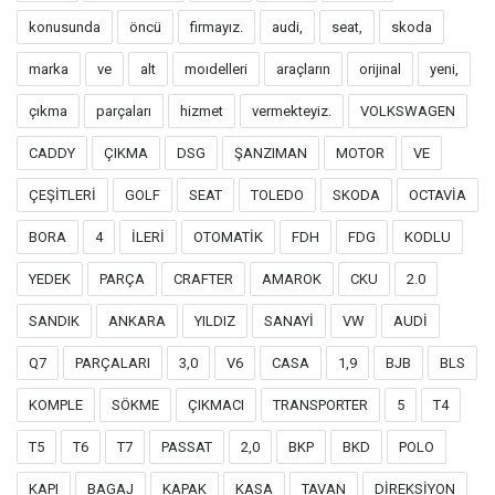
konusunda
öncü
firmayız.
audi,
seat,
skoda
marka
ve
alt
moıdelleri
araçların
orijinal
yeni,
çıkma
parçaları
hizmet
vermekteyiz.
VOLKSWAGEN
CADDY
ÇIKMA
DSG
ŞANZIMAN
MOTOR
VE
ÇEŞİTLERİ
GOLF
SEAT
TOLEDO
SKODA
OCTAVİA
BORA
4
İLERİ
OTOMATİK
FDH
FDG
KODLU
YEDEK
PARÇA
CRAFTER
AMAROK
CKU
2.0
SANDIK
ANKARA
YILDIZ
SANAYİ
VW
AUDİ
Q7
PARÇALARI
3,0
V6
CASA
1,9
BJB
BLS
KOMPLE
SÖKME
ÇIKMACI
TRANSPORTER
5
T4
T5
T6
T7
PASSAT
2,0
BKP
BKD
POLO
KAPI
BAGAJ
KAPAK
KASA
TAVAN
DİREKSİYON