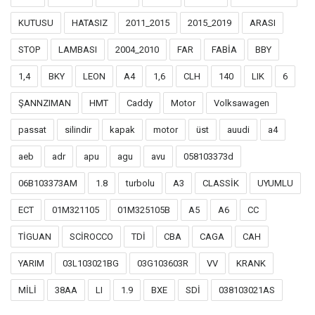
KUTUSU
HATASIZ
2011_2015
2015_2019
ARASI
STOP
LAMBASI
2004_2010
FAR
FABİA
BBY
1,4
BKY
LEON
A4
1,6
CLH
140
LIK
6
ŞANNZIMAN
HMT
Caddy
Motor
Volksawagen
passat
silindir
kapak
motor
üst
auudi
a4
aeb
adr
apu
agu
avu
058103373d
06B103373AM
1.8
turbolu
A3
CLASSİK
UYUMLU
ECT
01M321105
01M325105B
A5
A6
CC
TİGUAN
SCİROCCO
TDİ
CBA
CAGA
CAH
YARIM
03L103021BG
03G103603R
VV
KRANK
MİLİ
38AA
LI
1.9
BXE
SDİ
038103021AS