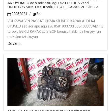
A4 UYUMLU aeb adr apu agu avu 058103373d
06B103373AM 1.8 turbolu EGR Lİ KAPAK 20 SİBOP
22052021
84
VOLKSWAGEN PASSAT ÇIKMA SİLİNDİR KAPAK AUDİ A4
UYUMLU aeb adr apu agu avu 058103373d 06B103373AM 1.8
turbolu EGR Lİ KAPAK 20 SİBOP konusu hakkında herşey için
makalemizi okuyun.
Devamı..