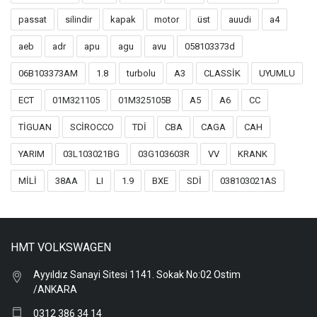
passat
silindir
kapak
motor
üst
auudi
a4
aeb
adr
apu
agu
avu
058103373d
06B103373AM
1.8
turbolu
A3
CLASSİK
UYUMLU
ECT
01M321105
01M325105B
A5
A6
CC
TİGUAN
SCİROCCO
TDİ
CBA
CAGA
CAH
YARIM
03L103021BG
03G103603R
VV
KRANK
MİLİ
38AA
LI
1.9
BXE
SDİ
038103021AS
HMT VOLKSWAGEN
Ayyıldız Sanayi Sitesi 1141. Sokak No:02 Ostim
/ANKARA
0312 386 34 14