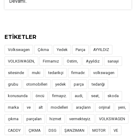
Devamı..
ETİKETLER
Volkswagen
Çıkma
Yedek
Parça
AYYILDIZ
VOLKSWAGEN,
Firmamız
Ostim,
Ayyıldız
sanayi
sitesinde
muki
tedarikçi
firmadır.
volkswagen
grubu
otomobilleri
yedek
parça
tedariği
konusunda
öncü
firmayız.
audi,
seat,
skoda
marka
ve
alt
moıdelleri
araçların
orijinal
yeni,
çıkma
parçaları
hizmet
vermekteyiz.
VOLKSWAGEN
CADDY
ÇIKMA
DSG
ŞANZIMAN
MOTOR
VE