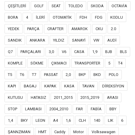
ÇEŞİTLERİ
GOLF
SEAT
TOLEDO
SKODA
OCTAVİA
BORA
4
İLERİ
OTOMATİK
FDH
FDG
KODLU
YEDEK
PARÇA
CRAFTER
AMAROK
CKU
2.0
SANDIK
ANKARA
YILDIZ
SANAYİ
VW
AUDİ
Q7
PARÇALARI
3,0
V6
CASA
1,9
BJB
BLS
KOMPLE
SÖKME
ÇIKMACI
TRANSPORTER
5
T4
T5
T6
T7
PASSAT
2,0
BKP
BKD
POLO
KAPI
BAGAJ
KAPAK
KASA
TAVAN
DİREKSİYON
KUTUSU
HATASIZ
2011_2015
2015_2019
ARASI
STOP
LAMBASI
2004_2010
FAR
FABİA
BBY
1,4
BKY
LEON
A4
1,6
CLH
140
LIK
6
ŞANNZIMAN
HMT
Caddy
Motor
Volksawagen